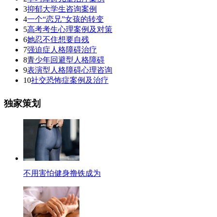
3
抑郁大学生咨询案例
4
一个“恋兄”女孩的转变
5
高考考生心理案例及对策
6
她忍不住想要自残
7
强迫症人格障碍治疗
8
青少年回避型人格障碍
9
表演型人格障碍心理咨询
10
社交恐怖症案例及治疗
独家策划
不用害怕健身撸铁成为