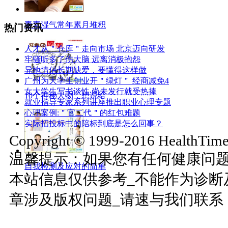
毒素湿气常年累月堆积
热门资讯
人才从＂仓库＂走向市场 北京迈向研发
牢骚听多了伤大脑 远离消极抱怨
异地情侣长期缺爱，要懂得这样做
广州为大学生创业开＂绿灯＂ 经商减免4
女大学生写书谈性 尚未发行就受热捧
10个神秘人物，想说给
就业指导专家系列讲座推出职业心理专题
心理案例:＂官二代＂的红包难题
实际招投标中的陪标到底是怎么回事？
Copyright © 1999-2016 HealthTimes
温馨提示：如果您有任何健康问
自我检测及应对的简单
本站信息仅供参考_不能作为诊断
章涉及版权问题_请速与我们联系