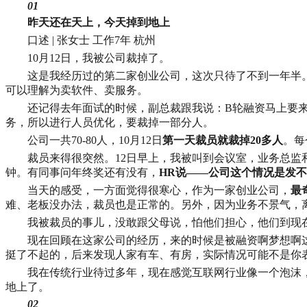
01
昨天还在天上，今天掉到地上
口述 | 张女士 工作7年 杭州
10月12日，我被公司裁掉了。
这是我经历过的第二家创业公司，这次只待了不到一年半
可以理解为卖软件、卖服务。
还记得去年面试的时候，副总裁跟我说：B轮融资马上要
务，所以进行人员优化，要裁掉一部分人。
公司一共70-80人，10月12日
第一天裁员就裁掉20多人
。每
裁员来得很突然。12日早上，我被叫到会议室，业务总监
钟。有同事问年终奖还有没有，
HR说——公司这个情况是发
当天的感受，一方面觉得很寒心，作为一家创业公司，
最
难、老板没办法，裁员也是正常的。另外，因为业务不景气，
我被裁员的事儿，没敢跟父母说，怕他们担心，他们到现
现在回顾在这家公司的经历，来的时候是被融资啊梦想啊
挺了不起的，后来发现人家有车、有房，实际情况可能不是你
我在传统行业待过多年，现在感觉互联网行业像一个泡沫
地上了。
02