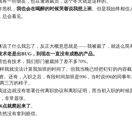
我有一些朋友，也在遭遇裁员，这个冬天就是这样的。
年危机，
我也会在喝醉的时候哭着说我想上班
。但是我始终相信
，总会看见。
具体说了什么我忘了，反正大概意思就是——我被裁了，就这么简
技术老是出BUG，到现在一直没有成熟的产品。
营也有技术，我们部门被裁掉了差不多70%。
这样我就没法计算我加班的时间了。但我当晚已经把钉钉的内容截
资。还有，入职之后，有段时间加班是996，当时说996的同事年
多两三万的样子。
我这边就没有签署任何离职协议和离职证明，而当初入职的时候
行，非常嚣张。
6点就爬起来了
。
依然没有拿到赔偿。