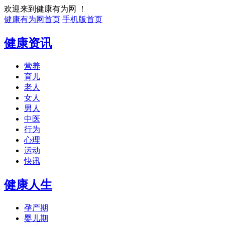
欢迎来到健康有为网 ！
健康有为网首页
手机版首页
健康资讯
营养
育儿
老人
女人
男人
中医
行为
心理
运动
快讯
健康人生
孕产期
婴儿期