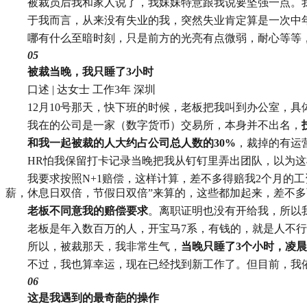
被裁员后我和家人说了，我妹妹特意跟我说要坚强一点。
于我而言，从来没有失业的我，突然失业肯定算是一次中
哪有什么至暗时刻，只是前方的光亮有点微弱，耐心等等
05
被裁当晚，我只睡了3小时
口述 | 达女士 工作3年 深圳
12月10号那天，快下班的时候，老板把我叫到办公室，
我在的公司是一家（数字货币）交易所，本身并不出名，
和我一起被裁的人大约占公司总人数的30%
，裁掉的有运
HR怕我保留打卡记录当晚把我从钉钉里弄出团队，以为
我要求按照N+1赔偿，这样计算，差不多得赔我2个月的工
薪，休息日双倍，节假日双倍”来算的，这些都加起来，差不
老板不同意我的赔偿要求
。离职证明也没有开给我，所以
老板是年入数百万的人，开宝马7系，有钱的，就是人不
所以，被裁那天，我非常生气，
当晚只睡了3个小时，凌晨
不过，我也算幸运，现在已经找到新工作了。但目前，我
06
这是我遇到的最奇葩的操作