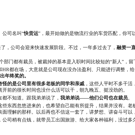
。公司名叫“
快货运
”，最开始做的是物流行业的车货匹配，你可以
来了，公司会迎来快速发展阶段。不过，一年多过去了，
融资一
个部门都有裁员，被裁掉的基本是入职时间比较短的“新人”，留
和HR都在场，大意就是公司现在没办法盈利、只能进行调整，给的
不出年终奖的。
奇怪的是公司里有很多老板的同学和亲戚
，这些人平时不多干活
离开前的很长时间也没什么活可以干，朝九晚五、挺没劲的。
在都不知道。跟我弟弟说了，
我弟弟说——他们公司也在裁员
。
这些东西忽悠进来的，也希望自己能有所提升，结果并没有。老
表面理解的那样。以后再也不信这一套了，讲梦想、讲奋斗可以
，公司稍有点钱，就带员工出国旅游、给大家各种福利，没过多