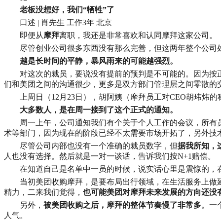
老板没想好，我们“牺牲”了
口述 | 肖先生 工作3年 北京
即便从
摩拜
离职，我还是非常喜欢和认同摩拜这家公司。
尽管创业公司很多东西没有那么完善，但这两年整个公司
越是长时间的平静，暴风雨来的可能越强烈。
对这次的裁员，要说没有提前的预判是不可能的。因为按
们和美团之间的沟通很少，更多是双方部门管理层之间零散的
上周日（12月23日），胡阿姨（摩拜员工对CEO胡玮
大多数人，是在周一接到了这个正式的通知。
周一上午，公司通知我们有个关于个人工作的会议，所有
术等部门，因为现在的阶段已经不太需要市场开拓了，另外技
尽管公司内部也没有一个准确的裁员数字，但
据我所知，
人也没有选择。然后就是一对一谈话，告诉我们按N+1赔偿。
在知道自己是名单中一员的时候，说实话心里是震惊的，
当初美团收购摩拜，是要布局出行领域，在生活服务上做
精力，二来我们觉得，
也可能美团对摩拜未来发展的方向还没
另外，
被美团收购之后，摩拜的整体节奏慢了非常多
。一
人气。