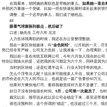
在我看来，胡阿姨的离职也是早晚的事儿。
如果她一直在
外部的力量做一个突破。比如一些在快速拓展时成长起来的管
调整，是一个迟早的事儿，我们成了牺牲品。
03
眼看气球膨胀到极点，然后破了
口述 | 杨先生 工作六年 北京
人力告诉我离职的时候，我还在办公室整理数据。
我在一家区块链媒体，叫“
金色财经
”。12月初的一天，
势已经非常严峻，公司无力负担，让我准备一下，办理离职，
我以前一直在传统互联网公司，今年六月加入现在的公司
特别让我恼火的是，还把我的实习期定为六个月，同样是因为
当时的区块链，还是红透半边天，行业火到浮夸的地步。
怎么个浮夸法儿呢？说出来可能很多人不信，我来了公司
的币价还在六万人民币以上，也就是说一篇广告要价60万元。
结果对方爽快地打币。看得我都觉得对方是不是傻了。而且
好日子没有持续很长时间。
9月，公司第一次裁员了
。当时
裁完以后，领导说从此以后公司会稳定下来，甚至还带着
谁也没预料到，这个所谓的“稳定”，也没超过三个月。