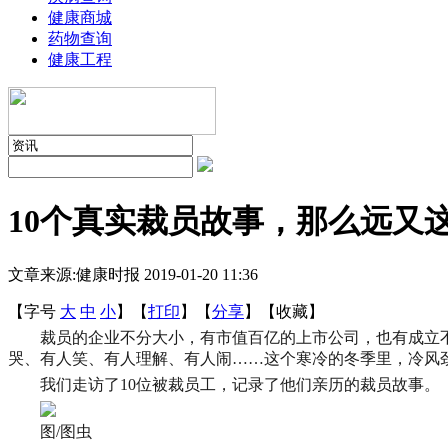
健康商城
药物查询
健康工程
10个真实裁员故事，那么远又
文章来源:健康时报
2019-01-20 11:36
【字号
大
中
小
】
【
打印
】
【
分享
】
【
收藏
】
裁员的企业不分大小，有市值百亿的上市公司，也有成立
哭、有人笑、有人理解、有人闹……这个寒冷的冬季里，冷风
我们走访了10位被裁员工，记录了他们亲历的裁员故事。
图/图虫