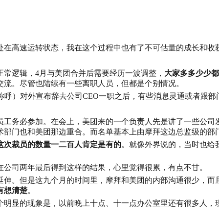
处在高速运转状态，我在这个过程中也有了不可估量的成长和收
正常逻辑，4月与美团合并后需要经历一波调整，
大家多多少少都
交流。尽管也陆续有一些离职人员，但都是个别情况。
炜的称呼）对外宣布辞去公司CEO一职之后，有些消息灵通或者跟
员工务必参加。在会上，美团来的一个负责人先是讲了一些公司
术部门也和美团那边重合。而名单基本上由摩拜这边总监级的部
这次裁员的数量一二百人肯定是有的
。就像外界说的，当时也给
在公司两年最后得到这样的结果，心里觉得很累，有点不甘。
延伸。但是这九个月的时间里，摩拜和美团的内部沟通很少，而
有想清楚
。
个明显的现象是，以前晚上十点、十一点办公室里还有很多人，